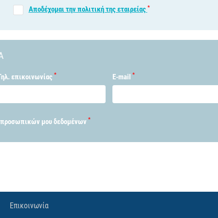
*
Αποδέχομαι την πολιτική της εταιρείας
Α
*
*
Τηλ. επικοινωνίας
E-mail
*
 προσωπικών μου δεδομένων
Επικοινωνία