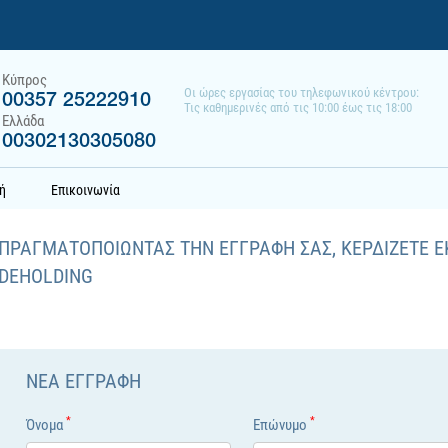
Κύπρος
Οι ώρες εργασίας του τηλεφωνικού κέντρου:
00357 25222910
Τις καθημερινές από τις 10:00 έως τις 18:00
Ελλάδα
00302130305080
ή
Επικοινωνία
ΠΡΑΓΜΑΤΟΠΟΙΩΝΤΑΣ ΤΗΝ ΕΓΓΡΑΦH ΣΑΣ, ΚΕΡΔIΖΕΤΕ Ε
DEHOLDING
ΝEΑ ΕΓΓΡΑΦH
*
*
Όνομα
Επώνυμο