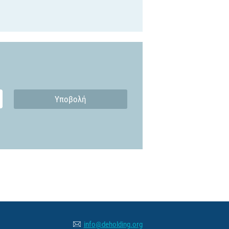
Υποβολή
info@deholding.org