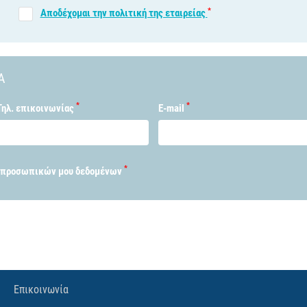
*
Αποδέχομαι την πολιτική της εταιρείας
Α
*
*
Τηλ. επικοινωνίας
E-mail
*
 προσωπικών μου δεδομένων
Επικοινωνία