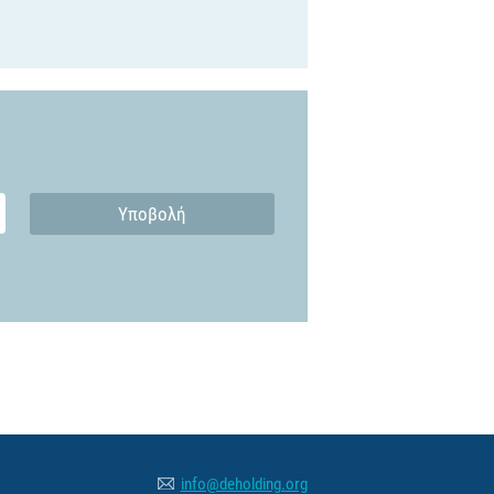
Υποβολή
info@deholding.org